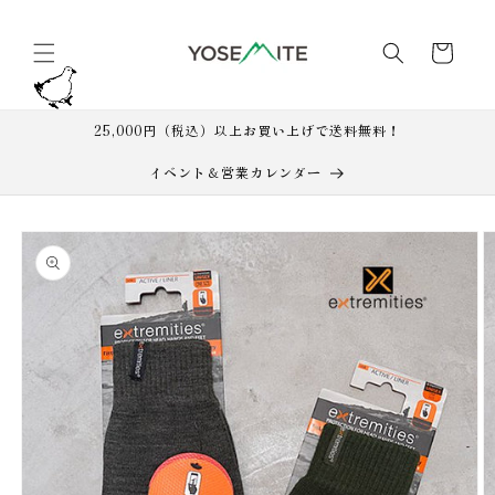
コンテ
カ
ンツに
進む
ー
ト
25,000円（税込）以上お買い上げで送料無料！
イベント＆営業カレンダー
商品情
報にス
キップ