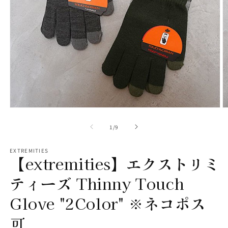
モ
ー
の
1
/
9
ダ
ル
で
EXTREMITIES
【extremities】エクストリミ
メ
デ
ィ
ティーズ Thinny Touch
ア
(1)
(2
Glove "2Color" ※ネコポス
を
開
可
く