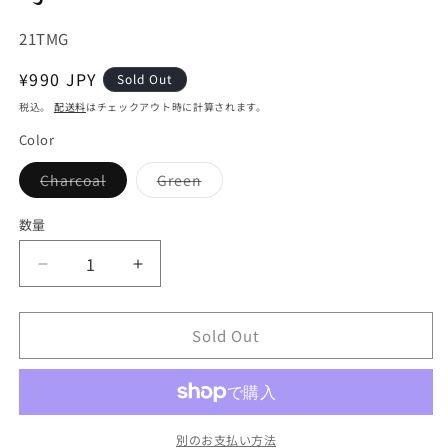
SKU:
21TMG
通
¥990 JPY
Sold Out
常
税込。
配送料
はチェックアウト時に計算されます。
価
Color
格
バ
バ
Charcoal
Green
リ
リ
エ
エ
ー
ー
数量
シ
シ
ョ
ョ
ン
ン
【extremities】
【extremities】
は
は
売
売
エ
エ
り
り
切
切
ク
ク
れ
れ
Sold Out
ス
ス
て
て
い
い
ト
ト
る
る
か
か
リ
リ
販
販
売
売
ミ
ミ
で
で
別のお支払い方法
テ
テ
き
き