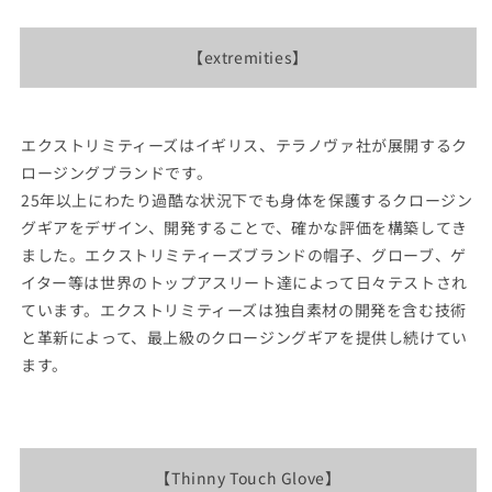
ま
ま
ィ
ィ
せ
せ
ん
ん
ー
ー
【extremities】
ズ
ズ
Thinny
Thinny
Touch
Touch
Glove
Glove
エクストリミティーズはイギリス、テラノヴァ社が展開するク
&quot;2Color&quot;
&quot;2Color&quot;
ロージングブランドです。
※
※
25年以上にわたり過酷な状況下でも身体を保護するクロージン
ネ
ネ
グギアをデザイン、開発することで、確かな評価を構築してき
コ
コ
ました。エクストリミティーズブランドの帽子、グローブ、ゲ
ポ
ポ
イター等は世界のトップアスリート達によって日々テストされ
ス
ス
ています。エクストリミティーズは独自素材の開発を含む技術
可
可
と革新によって、最上級のクロージングギアを提供し続けてい
の
の
ます。
数
数
量
量
を
を
減
増
【Thinny Touch Glove】
ら
や