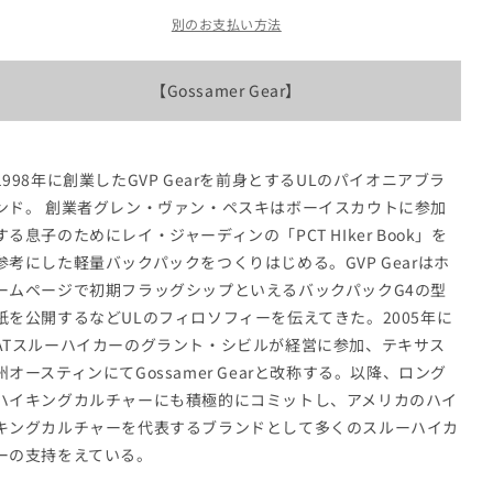
ー
ー
で
で
で
別のお支払い方法
ギ
ギ
き
き
き
ま
ま
ま
ア
ア
せ
せ
せ
ん
ん
ん
Budge
Budge
【Gossamer Gear】
Shirts
Shirts
&quot;Charcoal
&quot;Charcoal
Gray&quot;
Gray&quot;
※
※
1998年に創業したGVP Gearを前身とするULのパイオニアブラ
ネ
ネ
ンド。 創業者グレン・ヴァン・ペスキはボーイスカウトに参加
コ
コ
する息子のためにレイ・ジャーディンの「PCT HIker Book」を
ポ
ポ
参考にした軽量バックパックをつくりはじめる。GVP Gearはホ
ス
ス
ームページで初期フラッグシップといえるバックパックG4の型
可
可
紙を公開するなどULのフィロソフィーを伝えてきた。2005年に
の
の
ATスルーハイカーのグラント・シビルが経営に参加、テキサス
数
数
州オースティンにてGossamer Gearと改称する。以降、ロング
量
量
ハイキングカルチャーにも積極的にコミットし、アメリカのハイ
を
を
キングカルチャーを代表するブランドとして多くのスルーハイカ
減
増
ーの支持をえている。
ら
や
す
す