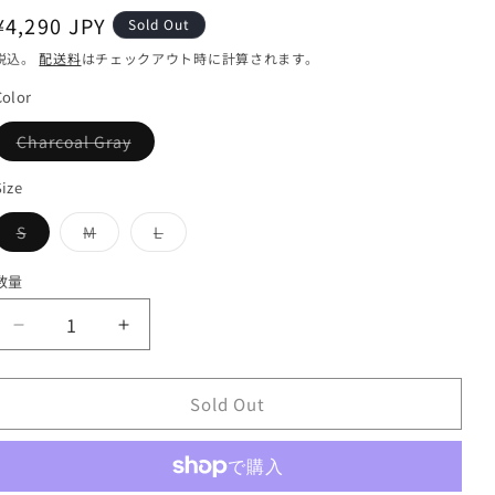
通
¥4,290 JPY
Sold Out
常
税込。
配送料
はチェックアウト時に計算されます。
価
Color
格
バ
Charcoal Gray
リ
エ
ー
Size
シ
ョ
バ
バ
バ
S
M
L
ン
リ
リ
リ
は
エ
エ
エ
売
ー
ー
ー
り
数量
シ
シ
シ
切
ョ
ョ
ョ
れ
ン
ン
ン
て
【Gossamer
【Gossamer
は
は
は
い
売
売
売
る
Gear】
Gear】
り
り
り
か
切
切
切
販
ゴ
ゴ
れ
れ
れ
Sold Out
売
ッ
ッ
て
て
て
で
い
い
い
き
サ
サ
る
る
る
ま
か
か
か
せ
マ
マ
販
販
販
ん
売
売
売