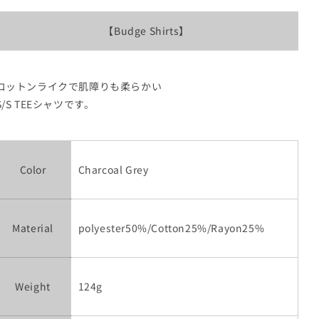
【Budge Shirts】
コットンライクで肌障りも柔らかい
S/S TEEシャツです。
Color
Charcoal Grey
Material
polyester50%/Cotton25%/Rayon25%
Weight
124g