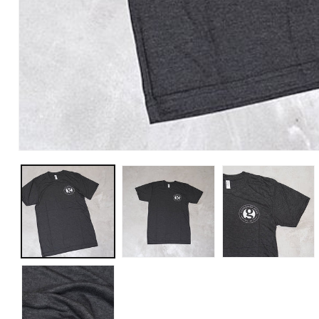
モ
ー
ダ
ル
で
メ
デ
ィ
ア
(1)
を
開
く