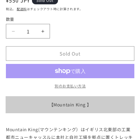
通
¥550 JPY
Sold Out
常
税込。
配送料
はチェックアウト時に計算されます。
価
数量
格
【Mountain
【Mountain
King】
King】
マ
マ
Sold Out
ウ
ウ
ン
ン
テ
テ
ン
ン
別のお支払い方法
キ
キ
ン
ン
グ
グ
【Mountain King 】
Snow
Snow
Basket
Basket
&quot;Black&quot;
&quot;Black&quot;
※
※
Mountain King(マウンテンキング）はイギリス北東部の工業
ネ
ネ
都市ニューキャッスルに本社と自社工場を拠点に置くトレッキ