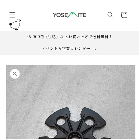
コンテ
カ
ンツに
進む
ー
ト
25,000円（税込）以上お買い上げで送料無料！
イベント＆営業カレンダー
商品情
報にス
キップ