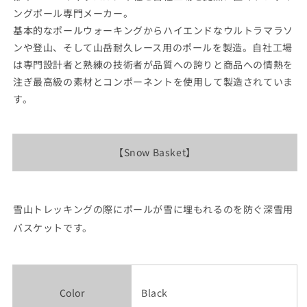
コ
コ
ングポール専門メーカー。
ポ
ポ
基本的なポールウォーキングからハイエンドなウルトラマラソ
ス
ス
ンや登山、そして山岳耐久レース用のポールを製造。自社工場
可
可
は専門設計者と熟練の技術者が品質への誇りと商品への情熱を
の
の
注ぎ最高級の素材とコンポーネントを使用して製造されていま
数
数
す。
量
量
を
を
減
増
【Snow Basket】
ら
や
す
す
雪山トレッキングの際にポールが雪に埋もれるのを防ぐ深雪用
バスケットです。
Color
Black