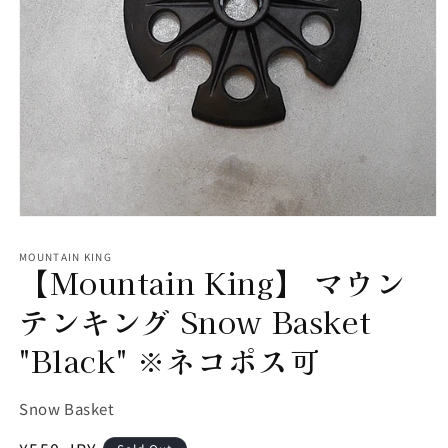
モ
ー
MOUNTAIN KING
ダ
【Mountain King】 マウン
ル
で
テンキング Snow Basket
メ
デ
"Black" ※ネコポス可
ィ
ア
(1)
を
SKU:
Snow Basket
開
く