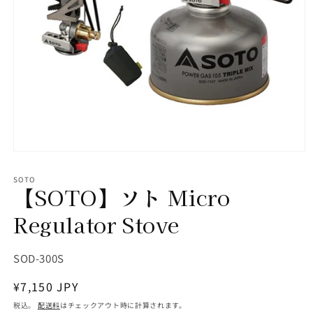
モ
ー
SOTO
ダ
【SOTO】ソト Micro
ル
で
Regulator Stove
メ
デ
ィ
SKU:
SOD-300S
ア
(1)
を
通
¥7,150 JPY
開
常
く
税込。
配送料
はチェックアウト時に計算されます。