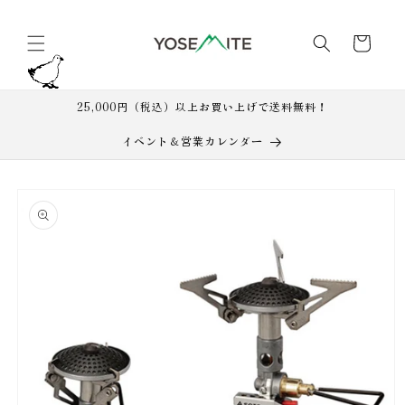
コンテ
カ
ンツに
進む
ー
ト
25,000円（税込）以上お買い上げで送料無料！
イベント＆営業カレンダー
商品情
報にス
キップ