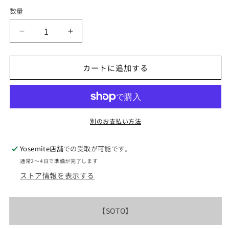
価
数量
格
【SOTO】
【SOTO】
ソ
ソ
ト
ト
カートに追加する
Micro
Micro
Regulator
Regulator
Stove
Stove
の
の
数
数
別のお支払い方法
量
量
を
を
Yosemite店舗
での受取が可能です。
減
増
通常2〜4日で準備が完了します
ら
や
ストア情報を表示する
す
す
【
SOTO
】