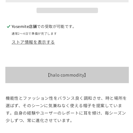
ん
売
デ
デ
で
ィ
ィ
き
ま
テ
テ
せ
ん
ィ
ィ
Yosemite店舗
での受取が可能です。
Serac
Serac
通常2〜4日で準備が完了します
Cap
Cap
ストア情報を表示する
&quot;3Color&quot;
&quot;3Color&quot;
※
※
ネ
ネ
コ
コ
ポ
ポ
【halo commodity】
ス
ス
可
可
の
の
機能性とファッション性をバランス良く調和させ、時と場所を
数
数
選ばず、そのシーンに気兼ねなく使える帽子を提案していま
量
量
す。自身の経験やユーザーのレポートに耳を傾け、毎シーズン
を
を
少しずつ、常に進化させています。
減
増
ら
や