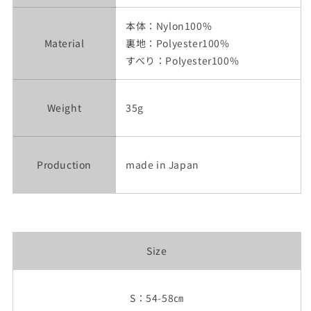
本体：Nylon100%
Material
裏地：Polyester100%
すべり：Polyester100%
Weight
35g
Production
made in Japan
Size
S：54-58㎝