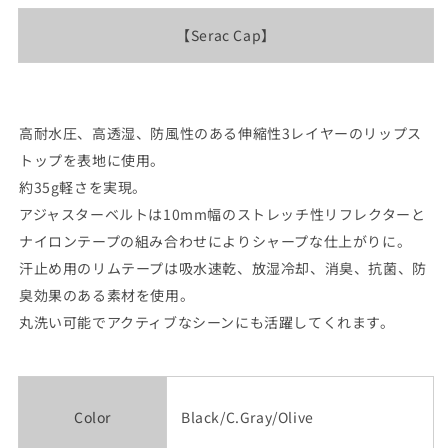
す
す
【Serac Cap】
高耐水圧、高透湿、防風性のある伸縮性3レイヤーのリップス
トップを表地に使用。
約35g軽さを実現。
アジャスターベルトは10mm幅のストレッチ性リフレクターと
ナイロンテープの組み合わせによりシャープな仕上がりに。
汗止め用のリムテープは吸水速乾、放湿冷却、消臭、抗菌、防
臭効果のある素材を使用。
丸洗い可能でアクティブなシーンにも活躍してくれます。
Color
Black/C.Gray/Olive