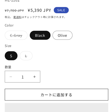
通
セ
¥5,390 JPY
SALE
¥7,700 JPY
常
ー
税込。
配送料
はチェックアウト時に計算されます。
価
ル
Color
格
価
格
バ
C.Gray
Black
Olive
リ
エ
ー
Size
シ
ョ
バ
S
L
ン
リ
は
エ
売
ー
り
数量
シ
切
ョ
れ
ン
て
【halo
【halo
は
い
売
る
commodity】
commodity】
り
か
切
販
ハ
ハ
れ
カートに追加する
売
ロ
ロ
て
で
い
き
コ
コ
る
ま
か
せ
モ
モ
販