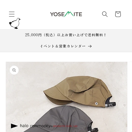
コンテ
カ
ンツに
進む
ー
ト
25,000円（税込）以上お買い上げで送料無料！
イベント＆営業カレンダー
商品情
報にス
キップ