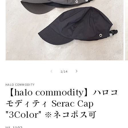
モ
ー
の
1
/
14
ダ
ル
で
HALO COMMODITY
【halo commodity】ハロコ
メ
デ
ィ
モディティ Serac Cap
ア
(1)
(2
"3Color" ※ネコポス可
を
開
く
SKU:
HL-1102