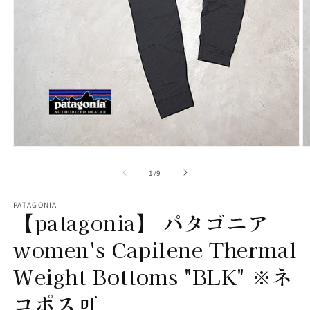
モ
ー
の
1
/
9
ダ
ル
で
PATAGONIA
【patagonia】 パタゴニア
メ
デ
ィ
women's Capilene Thermal
ア
(1)
(2
Weight Bottoms "BLK" ※ネ
を
開
コポス可
く