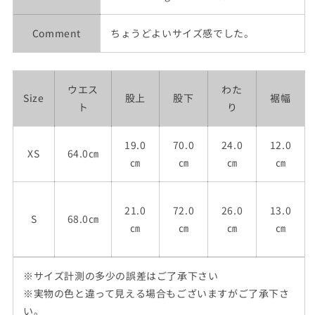
Comment
ちょうどよいサイズ感でした。
ウエス
わた
Size
股上
股下
裾幅
ト
り
19.0
70.0
24.0
12.0
XS
64.0㎝
㎝
㎝
㎝
㎝
21.0
72.0
26.0
13.0
S
68.0㎝
㎝
㎝
㎝
㎝
※サイズ計測の多少の誤差はご了承下さい
※実物の色と違って見える場合もございますがご了承下さ
い。