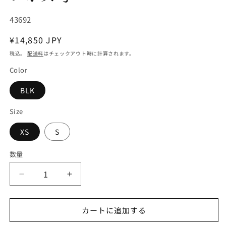
SKU:
43692
通
¥14,850 JPY
常
税込。
配送料
はチェックアウト時に計算されます。
価
Color
格
BLK
Size
XS
S
数量
【patagonia】
【patagonia】
パ
パ
タ
タ
カートに追加する
ゴ
ゴ