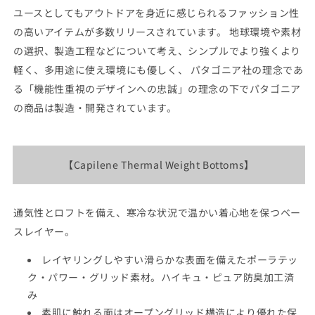
す
す
ユースとしてもアウトドアを身近に感じられるファッション性
の高いアイテムが多数リリースされています。 地球環境や素材
の選択、製造工程などについて考え、シンプルでより強くより
軽く、多用途に使え環境にも優しく、 パタゴニア社の理念であ
る「機能性重視のデザインへの忠誠」の理念の下でパタゴニア
の商品は製造・開発されています。
【Capilene Thermal Weight Bottoms】
通気性とロフトを備え、寒冷な状況で温かい着心地を保つベー
スレイヤー。
レイヤリングしやすい滑らかな表面を備えたポーラテッ
ク・パワー・グリッド素材。ハイキュ・ピュア防臭加工済
み
素肌に触れる面はオープングリッド構造により優れた保