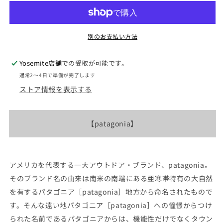
ニ
ニ
ア
ア
women&#39;s
women&#39;s
Capilene
Capilene
別のお支払い方法
Thermal
Thermal
Weight
Weight
Yosemite店舗
での受取が可能です。
Bottoms
Bottoms
通常2〜4日で準備が完了します
&quot;BLK&quot;
&quot;BLK&quot;
※
※
ストア情報を表示する
ネ
ネ
コ
コ
【patagonia】
ポ
ポ
ス
ス
可
可
の
の
アメリカを代表する一大アウトドア・ブランド、patagonia。
数
数
そのブランド名の由来は南米の南端にある亜寒帯特有の大自然
量
量
を有するパタゴニア［patagonia］地方から命名されたもので
を
を
す。そんな遠い地パタゴニア［patagonia］への憧憬からつけ
減
増
られた名前であるパタゴニアからは、機能性だけでなくタウン
ら
や