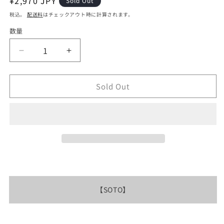
通
¥2,970 JPY
Sold Out
常
税込。
配送料
はチェックアウト時に計算されます。
価
数量
格
【SOTO】
【SOTO】
ソ
ソ
ト
ト
Sold Out
Micro
Micro
Torch
Torch
Edge
Edge
の
の
数
数
量
量
を
を
減
増
ら
や
【
SOTO
】
す
す