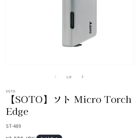
モ
ー
の
1
/
9
ダ
ル
で
SOTO
【SOTO】ソト Micro Torch
メ
デ
ィ
Edge
ア
(1)
(2
を
SKU:
ST-489
開
く