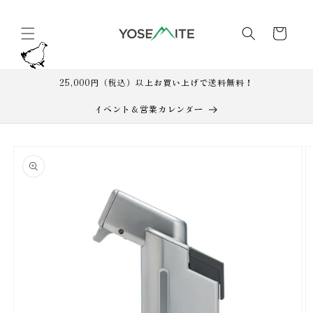
コンテ
カ
ンツに
進む
ー
ト
25,000円（税込）以上お買い上げで送料無料！
イベント＆営業カレンダー
商品情
報にス
キップ