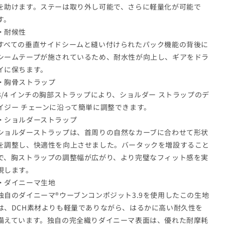
を助けます。ステーは取り外し可能で、さらに軽量化が可能で
す。
・耐候性
すべての垂直サイドシームと縫い付けられたパック機能の背後に
シームテープが施されているため、耐水性が向上し、ギアをドラ
イに保ちます。
・胸骨ストラップ
3/4 インチの胸部ストラップにより、ショルダー ストラップのデ
イジー チェーンに沿って簡単に調整できます。
・ショルダーストラップ
ショルダーストラップは、首周りの自然なカーブに合わせて形状
を調整し、快適性を向上させました。バータックを増設すること
で、胸ストラップの調整幅が広がり、より完璧なフィット感を実
現します。
・ダイニーマ生地
独自のダイニーマ®ウーブンコンポジット3.9を使用したこの生地
は、DCH素材よりも軽量でありながら、はるかに高い耐久性を
備えています。独自の完全織りダイニーマ表面は、優れた耐摩耗