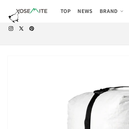
コンテ
ンツに
TOP
NEWS
BRAND
進む
Instagram
X
Pinterest
(Twitter)
商品情
ギ
報にス
ャ
キップ
ラ
リ
ー
ビ
ュ
ー
で