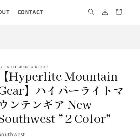
カ
グ
OUT
CONTACT
ー
イ
ト
ン
HYPERLITE MOUNTAIN GEAR
【Hyperlite Mountain
Gear】ハイパーライトマ
ウンテンギア New
Southwest ”２Color”
SKU:
Southwest