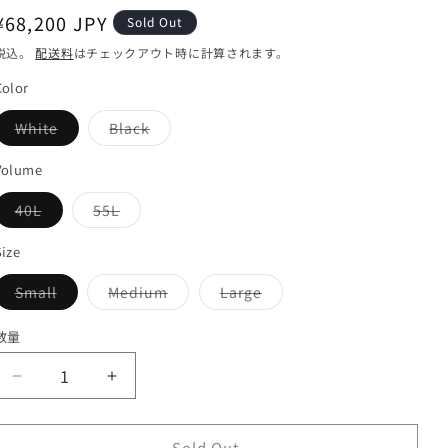
通
¥68,200 JPY
Sold Out
常
税込。
配送料
はチェックアウト時に計算されます。
価
Color
格
バ
バ
White
Black
リ
リ
エ
エ
ー
ー
Volume
シ
シ
ョ
ョ
バ
バ
40L
55L
ン
ン
リ
リ
は
は
エ
エ
売
売
ー
ー
Size
り
り
シ
シ
切
切
ョ
ョ
れ
れ
バ
バ
バ
Small
Medium
Large
ン
ン
て
て
リ
リ
リ
は
は
い
い
エ
エ
エ
売
売
る
る
ー
ー
ー
り
り
数量
か
か
シ
シ
シ
切
切
販
販
ョ
ョ
ョ
れ
れ
売
売
ン
ン
ン
て
て
で
で
【Hyperlite
【Hyperlite
は
は
は
い
い
き
き
売
売
売
る
る
ま
ま
Mountain
Mountain
り
り
り
か
か
せ
せ
Gear】
切
Gear】
切
切
販
販
ん
ん
れ
れ
れ
Sold Out
売
売