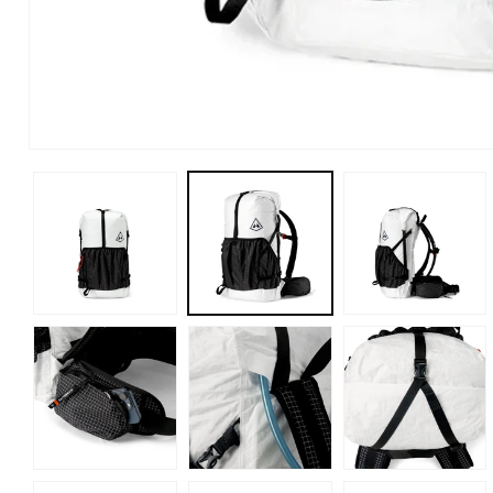
た
モ
ー
ダ
ル
で
メ
デ
ィ
ア
(2)
を
開
く