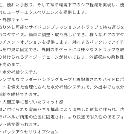
性、優れた手触り、そして寒冷環境下でのシワ軽減を実現し、優
れたユーザーエクスペリエンスを提供します。
・外部キャリー
取り外し可能なサイドコンプレッションストラップで持ち運びを
カスタマイズ。簡単に調整・取り外しができ、様々なギアのアタ
ッチメントオプションを提供します。対向するバックルでアイテ
ムを中央に固定でき、外側のポケットには様々なストラップを取
り付けられるデイジーチェーンが付いており、外部収納の柔軟性
を高めます。
・水分補給システム
シンプルなブラダーハンギングループと再配置されたハイドロポ
ートを備えた合理化された水分補給システムで、外出中でも水分
補給を維持できます。
・人間工学に基づいたフィット感
縫い付けられた背面パネル構造により湾曲した形状が作られ、内
部パネルが所定の位置に固定され、より快適で耐久性のあるフィ
ット感が得られます。
・パックアクセサリオプション