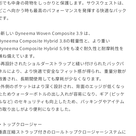
形でも中身の荷物をしっかりと保護します。サウスウェストは、
どこへ向かう時も最高のパフォーマンスを発揮する快適なパック
です。
○
新しい Dyneema Woven Composite 3.9 は、
Dyneema
Composite Hybrid 3.8の軽量性と、より重い
Dyneema
Composite Hybrid 5.9をも凌ぐ耐久性と耐摩耗性を
兼ね備えています。
○再設計されたショルダーストラップと縫い付けられたバックパ
ネルにより、より快適で安全なフィット感が得られ、重量分散が
改善され、長期間使用しても摩耗が少なくなります。
○外側のポケットはより深く設計され、背面のエッジが低くなっ
たためウォーターボトルの出し入れが容易になり、ギア (ピッケ
ルなど) のセキュリティも向上したため、パッキングやアイテム
の取り出しがより便利になりました。
・トップクロージャー
垂直圧縮ストラップ付きのロールトップクロージャーシステムに