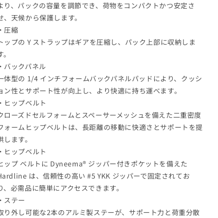
より、パックの容量を調節でき、荷物をコンパクトかつ安定さ
せ、天候から保護します。
・圧縮
トップの Y ストラップはギアを圧縮し、パック上部に収納しま
す。
・バックパネル
一体型の 1/4 インチフォームバックパネルパッドにより、クッシ
ョン性とサポート性が向上し、より快適に持ち運べます。
・ヒップベルト
クローズドセルフォームとスペーサーメッシュを備えた二重密度
フォームヒップベルトは、長距離の移動に快適さとサポートを提
供します。
・ヒップベルト
ヒップ ベルトに Dyneema® ジッパー付きポケットを備えた
Hardline は、信頼性の高い #5 YKK ジッパーで固定されてお
り、必需品に簡単にアクセスできます。
・ステー
取り外し可能な2本のアルミ製ステーが、サポート力と荷重分散