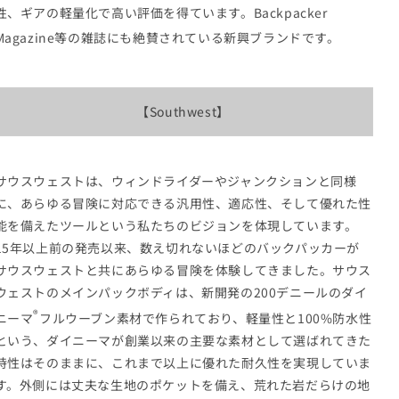
量
量
性、ギアの軽量化で高い評価を得ています。Backpacker
を
を
Magazine等の雑誌にも絶賛されている新興ブランドです。
減
増
ら
や
す
す
【Southwest】
サウスウェストは、ウィンドライダーやジャンクションと同様
に、あらゆる冒険に対応できる汎用性、適応性、そして優れた性
能を備えたツールという私たちのビジョンを体現しています。
15年以上前の発売以来、数え切れないほどのバックパッカーが
サウスウェストと共にあらゆる冒険を体験してきました。サウス
ウェストのメインパックボディは、新開発の200デニールの
ダイ
®
ニーマ
フルウーブン素材で作られており、軽量性と100%防水性
という、ダイニーマが創業以来の主要な素材として選ばれてきた
特性はそのままに、これまで以上に優れた耐久性を実現していま
す。外側には丈夫な生地のポケットを備え、荒れた岩だらけの地