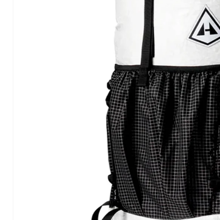
画
像
(2)
が
利
用
で
き
る
よ
う
に
な
り
ま
し