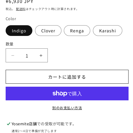
通
¥6,930 JPY
常
税込。
配送料
はチェックアウト時に計算されます。
価
Color
格
Indigo
Clover
Renga
Karashi
数量
【milestone】
【milestone】
マ
マ
イ
イ
カートに追加する
ル
ル
ス
ス
ト
ト
ー
ー
別のお支払い方法
ン
ン
milestone
milestone
original
original
Yosemite店舗
での受取が可能です。
cap
cap
通常2〜4日で準備が完了します