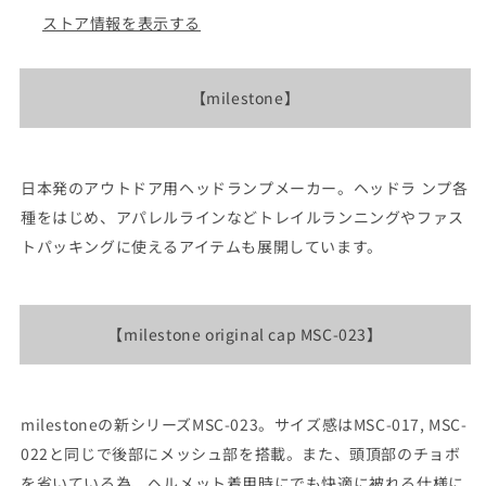
MSC-
MSC-
ストア情報を表示する
023
023
&quot;4Color&quot;
&quot;4Color&quot;
の
の
【milestone】
数
数
量
量
を
を
減
増
日本発のアウトドア用ヘッドランプメーカー。ヘッドラ ンプ各
ら
や
種をはじめ、アパレルラインなどトレイルランニングやファス
す
す
トパッキングに使えるアイテムも展開しています。
【milestone original cap MSC-023】
milestoneの新シリーズMSC-023。サイズ感はMSC-017, MSC-
022と同じで後部にメッシュ部を搭載。また、頭頂部のチョボ
を省いている為、ヘルメット着用時にでも快適に被れる仕様に