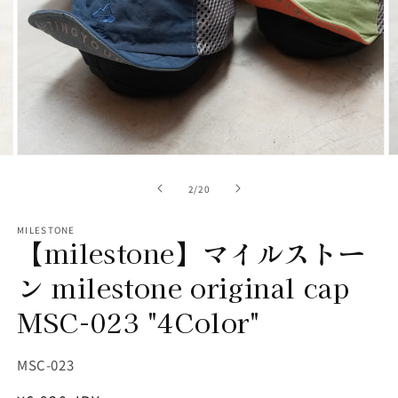
画
像
(2)
が
利
用
で
モ
き
ー
の
2
/
20
ダ
る
ル
よ
で
MILESTONE
【milestone】マイルストー
メ
う
デ
に
ィ
ン milestone original cap
ア
な
(2)
(3
MSC-023 "4Color"
を
り
開
ま
く
SKU:
MSC-023
し
た