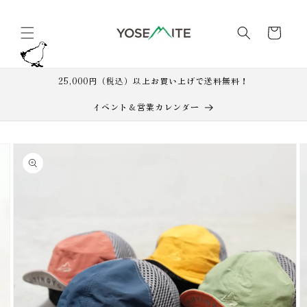
コンテ
カ
ンツに
進む
ー
ト
25,000円（税込）以上お買い上げで送料無料！
イベント＆営業カレンダー
商品情
ギ
報にス
ャ
キップ
ラ
リ
ー
ビ
ュ
ー
で