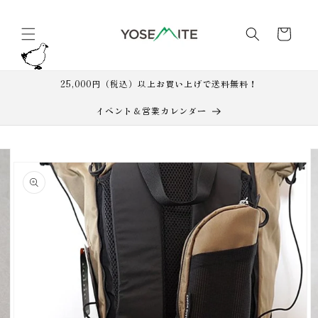
コンテ
カ
ンツに
進む
ー
ト
25,000円（税込）以上お買い上げで送料無料！
イベント＆営業カレンダー
商品情
ギ
報にス
ャ
キップ
ラ
リ
ー
ビ
ュ
ー
で