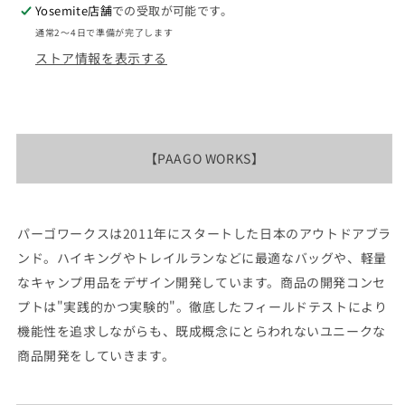
Snap
Snap
Yosemite店舗
での受取が可能です。
&quot;6Color&quot;
&quot;6Color&quot;
通常2〜4日で準備が完了します
の
の
ストア情報を表示する
数
数
量
量
を
を
減
増
ら
や
【
PAAGO WORKS
】
す
す
パーゴワークスは2011年にスタートした日本のアウトドアブラ
ンド。ハイキングやトレイルランなどに最適なバッグや、軽量
なキャンプ用品をデザイン開発しています。商品の開発コンセ
プトは"実践的かつ実験的"。徹底したフィールドテストにより
機能性を追求しながらも、既成概念にとらわれないユニークな
商品開発をしていきます。