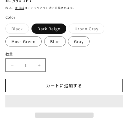
通
¥4,950 JPY
常
税込。
配送料
はチェックアウト時に計算されます。
価
Color
格
バ
バ
Black
Dark Beige
Urban Gray
リ
リ
エ
エ
ー
ー
Moss Green
Blue
Gray
シ
シ
ョ
ョ
ン
ン
数量
は
は
売
売
り
り
【PaaGo
切
【PaaGo
切
れ
れ
WORKS】
WORKS】
て
て
い
い
パ
パ
る
る
カートに追加する
か
か
ー
ー
販
販
ゴ
ゴ
売
売
で
で
ワ
ワ
き
き
ま
ま
ー
ー
せ
せ
ク
ん
ク
ん
ス
ス