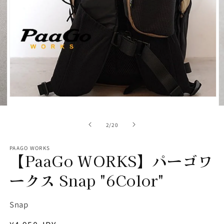
画
像
(2)
が
利
用
で
き
モ
ー
る
ダ
の
2
/
20
よ
ル
で
う
メ
PAAGO WORKS
に
【PaaGo WORKS】パーゴワ
デ
ィ
な
ア
ークス Snap "6Color"
り
(2)
を
(3
ま
開
SKU:
Snap
く
し
た